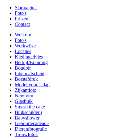
Startpagina
Foto's
Prijzen
Contact
Welkom
Foto's
Werkwijze
Locaties
Kledingadvies
Bedrijf/Branding
Boudoir
Intiem afscheid
Borstafdruk
Model voor 1 dag
Zijkantfoto
Newborn
Gipsbuik
Smash the cake
Buikschilderij
Babyshower
Geboortecadeau's
Dierenfotografie
Trouwfoto's