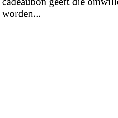
cadeaubon geeft die omwille
worden...