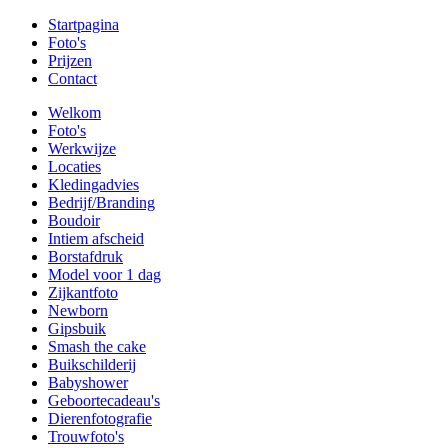
Startpagina
Foto's
Prijzen
Contact
Welkom
Foto's
Werkwijze
Locaties
Kledingadvies
Bedrijf/Branding
Boudoir
Intiem afscheid
Borstafdruk
Model voor 1 dag
Zijkantfoto
Newborn
Gipsbuik
Smash the cake
Buikschilderij
Babyshower
Geboortecadeau's
Dierenfotografie
Trouwfoto's