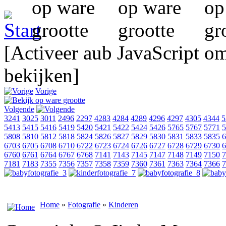
[Activeer aub JavaScript o
bekijken]
Vorige
Volgende
3241
3025
3011
2496
2297
4283
4284
4289
4296
4297
4305
4344
5
5413
5415
5416
5419
5420
5421
5422
5424
5426
5765
5767
5771
5
5808
5810
5812
5818
5824
5826
5827
5829
5830
5831
5833
5835
6
6703
6705
6708
6710
6722
6723
6724
6726
6727
6728
6729
6730
6
6760
6761
6764
6767
6768
7141
7143
7145
7147
7148
7149
7150
7
7181
7183
7355
7356
7357
7358
7359
7360
7361
7363
7364
7366
7
Home
»
Fotografie
»
Kinderen