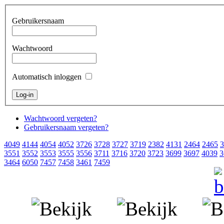
Gebruikersnaam
Wachtwoord
Automatisch inloggen
Wachtwoord vergeten?
Gebruikersnaam vergeten?
4049
4144
4054
4052
3726
3728
3727
3719
2382
4131
2464
2465
3
3551
3552
3553
3555
3556
3711
3716
3720
3723
3699
3697
4039
3
3464
6050
7457
7458
3461
7459