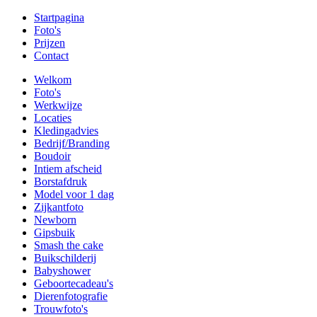
Startpagina
Foto's
Prijzen
Contact
Welkom
Foto's
Werkwijze
Locaties
Kledingadvies
Bedrijf/Branding
Boudoir
Intiem afscheid
Borstafdruk
Model voor 1 dag
Zijkantfoto
Newborn
Gipsbuik
Smash the cake
Buikschilderij
Babyshower
Geboortecadeau's
Dierenfotografie
Trouwfoto's