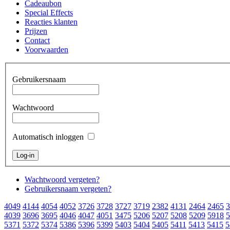
Cadeaubon
Special Effects
Reacties klanten
Prijzen
Contact
Voorwaarden
Gebruikersnaam
Wachtwoord
Automatisch inloggen
Wachtwoord vergeten?
Gebruikersnaam vergeten?
4049
4144
4054
4052
3726
3728
3727
3719
2382
4131
2464
2465
3
4039
3696
3695
4046
4047
4051
3475
5206
5207
5208
5209
5918
5
5371
5372
5374
5386
5396
5399
5403
5404
5405
5411
5413
5415
5