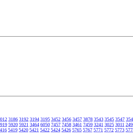
012
3186
3192
3194
3195
3452
3456
3457
3878
3543
3545
3547
354
919
5920
5921
3464
6050
7457
7458
3461
7459
3241
3025
3011
249
416
5419
5420
5421
5422
5424
5426
5765
5767
5771
5772
5773
577