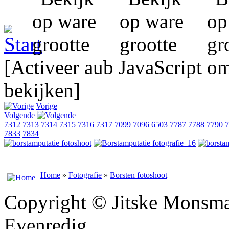
[Activeer aub JavaScript o
bekijken]
Vorige
Volgende
7312
7313
7314
7315
7316
7317
7099
7096
6503
7787
7788
7790
7
7833
7834
Home
»
Fotografie
»
Borsten fotoshoot
Copyright © Jitske Monsma
Evenredig.