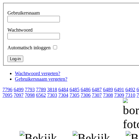
Gebruikersnaam
Wachtwoord
Automatisch inloggen
Wachtwoord vergeten?
Gebruikersnaam vergeten?
7796
6499
7793
7789
3818
6484
6485
6486
6487
6489
6491
6492
6
7095
7097
7098
6562
7303
7304
7305
7306
7307
7308
7309
7310
7