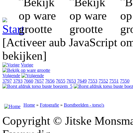
[Activeer aub JavaScript o
bekijken]
Vorige
Volgende
3797
3793
7660
7657
7656
7655
7653
7649
7553
7552
7551
7550
Home
»
Fotografie
»
Borstbeelden - torso's
Copyright © Jitske Monsma