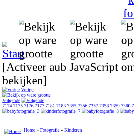
[Activeer aub JavaScript o
bekijken]
Vorige
Volgende
7174
7175
7176
7177
7181
7183
7355
7356
7357
7358
7359
7360
7
Home
»
Fotografie
»
Kinderen