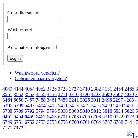
Gebruikersnaam
Wachtwoord
Automatisch inloggen
Wachtwoord vergeten?
Gebruikersnaam vergeten?
4049
4144
4054
4052
3726
3728
3727
3719
2382
4131
2464
2465
3
3551
3552
3553
3555
3556
3711
3716
3720
3723
3699
3697
4039
3
3464
6050
7457
7458
3461
7459
3241
3025
3011
2496
2297
4283
4
5396
5399
5403
5404
5405
5411
5413
5415
5416
5419
5420
5421
5
5788
5789
5792
5794
5796
5800
5808
5810
5812
5818
5824
5826
5
6451
6454
6459
6462
6468
6701
6703
6705
6708
6710
6722
6723
6
6749
6751
6752
6753
6755
6756
6760
6761
6764
6767
6768
7141
7
7171
7172