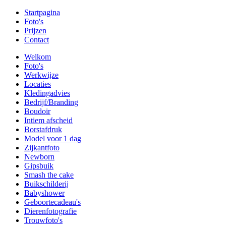
Startpagina
Foto's
Prijzen
Contact
Welkom
Foto's
Werkwijze
Locaties
Kledingadvies
Bedrijf/Branding
Boudoir
Intiem afscheid
Borstafdruk
Model voor 1 dag
Zijkantfoto
Newborn
Gipsbuik
Smash the cake
Buikschilderij
Babyshower
Geboortecadeau's
Dierenfotografie
Trouwfoto's