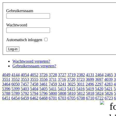
Gebruikersnaam
Wachtwoord
Automatisch inloggen
Wachtwoord vergeten?
Gebruikersnaam vergeten?
4049
4144
4054
4052
3726
3728
3727
3719
2382
4131
2464
2465
3
3551
3552
3553
3555
3556
3711
3716
3720
3723
3699
3697
4039
3
3464
6050
7457
7458
3461
7459
3241
3025
3011
2496
2297
4283
4
5396
5399
5403
5404
5405
5411
5413
5415
5416
5419
5420
5421
5
5788
5789
5792
5794
5796
5800
5808
5810
5812
5818
5824
5826
5
6451
6454
6459
6462
6468
6701
6703
6705
6708
6710
6722
6723
6