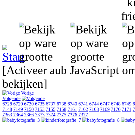
[Activeer aub JavaScript o
bekijken]
Vorige
Volgende
6728
6729
6730
6735
6737
6738
6740
6741
6744
6747
6748
6749
6
7148
7149
7150
7153
7155
7158
7161
7162
7168
7169
7170
7171
7
7363
7364
7366
7373
7374
7375
7376
7377