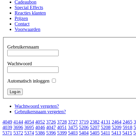
Cadeaubon
Special Effects
Reacties klanten
Prijzen
Contact
Voorwaarden
Gebruikersnaam
Wachtwoord
Automatisch inloggen
Wachtwoord vergeten?
Gebruikersnaam vergeten?
4049
4144
4054
4052
3726
3728
3727
3719
2382
4131
2464
2465
3
4039
3696
3695
4046
4047
4051
3475
5206
5207
5208
5209
5918
5
5371
5372
5374
5386
5396
5399
5403
5404
5405
5411
5413
5415
5