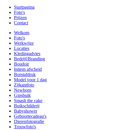
Startpagina
Foto's
Prijzen
Contact
Welkom
Foto's
Werkwijze
Locaties
Kledingadvies
Bedrijf/Branding
Boudoir
Intiem afscheid
Borstafdruk
Model voor 1 dag
Zijkantfoto
Newborn
Gipsbuik
Smash the cake
Buikschilderij
Babyshower
Geboortecadeau's
Dierenfotografie
Trouwfoto's