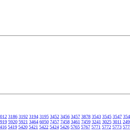
012
3186
3192
3194
3195
3452
3456
3457
3878
3543
3545
3547
354
919
5920
5921
3464
6050
7457
7458
3461
7459
3241
3025
3011
249
416
5419
5420
5421
5422
5424
5426
5765
5767
5771
5772
5773
577