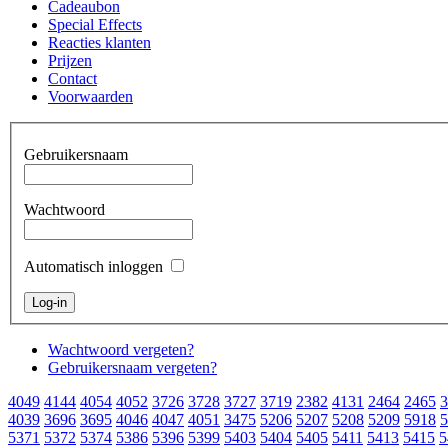
Cadeaubon
Special Effects
Reacties klanten
Prijzen
Contact
Voorwaarden
Gebruikersnaam
Wachtwoord
Automatisch inloggen
Wachtwoord vergeten?
Gebruikersnaam vergeten?
4049
4144
4054
4052
3726
3728
3727
3719
2382
4131
2464
2465
3
4039
3696
3695
4046
4047
4051
3475
5206
5207
5208
5209
5918
5
5371
5372
5374
5386
5396
5399
5403
5404
5405
5411
5413
5415
5