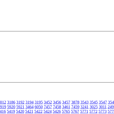
012
3186
3192
3194
3195
3452
3456
3457
3878
3543
3545
3547
354
919
5920
5921
3464
6050
7457
7458
3461
7459
3241
3025
3011
249
416
5419
5420
5421
5422
5424
5426
5765
5767
5771
5772
5773
577