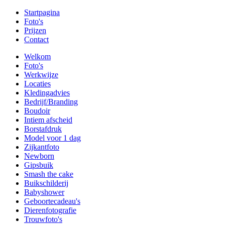
Startpagina
Foto's
Prijzen
Contact
Welkom
Foto's
Werkwijze
Locaties
Kledingadvies
Bedrijf/Branding
Boudoir
Intiem afscheid
Borstafdruk
Model voor 1 dag
Zijkantfoto
Newborn
Gipsbuik
Smash the cake
Buikschilderij
Babyshower
Geboortecadeau's
Dierenfotografie
Trouwfoto's