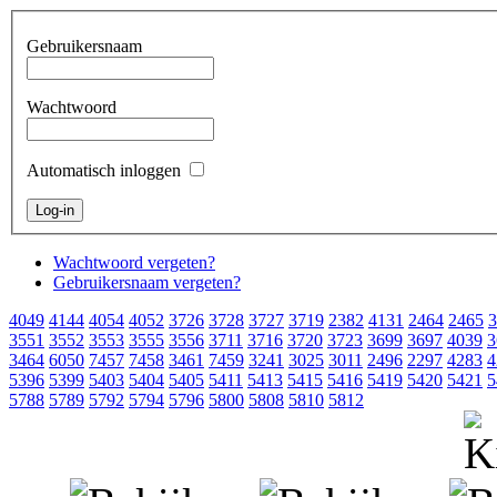
Gebruikersnaam
Wachtwoord
Automatisch inloggen
Wachtwoord vergeten?
Gebruikersnaam vergeten?
4049
4144
4054
4052
3726
3728
3727
3719
2382
4131
2464
2465
3
3551
3552
3553
3555
3556
3711
3716
3720
3723
3699
3697
4039
3
3464
6050
7457
7458
3461
7459
3241
3025
3011
2496
2297
4283
4
5396
5399
5403
5404
5405
5411
5413
5415
5416
5419
5420
5421
5
5788
5789
5792
5794
5796
5800
5808
5810
5812