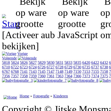
[Activeer aub JavaScript o
bekijken]
Vorige
Volgende
5818
5824
5826
5827
5829
5830
5831
5833
5835
6420
6422
6432
6
6710
6722
6723
6724
6726
6727
6728
6729
6730
6735
6737
6738
6
6767
6768
7141
7143
7145
7147
7148
7149
7150
7153
7155
7158
7
7356
7357
7358
7359
7360
7361
7363
7364
7366
7373
7374
7375
7
Home
»
Fotografie
»
Kinderen
Copyright © Jitske Monsma