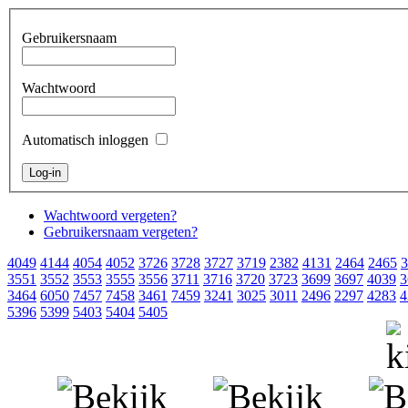
Gebruikersnaam
Wachtwoord
Automatisch inloggen
Wachtwoord vergeten?
Gebruikersnaam vergeten?
4049
4144
4054
4052
3726
3728
3727
3719
2382
4131
2464
2465
3
3551
3552
3553
3555
3556
3711
3716
3720
3723
3699
3697
4039
3
3464
6050
7457
7458
3461
7459
3241
3025
3011
2496
2297
4283
4
5396
5399
5403
5404
5405