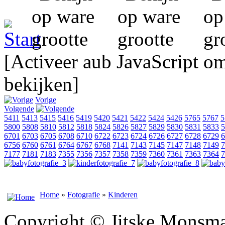
[Activeer aub JavaScript o
bekijken]
Vorige
Volgende
5411
5413
5415
5416
5419
5420
5421
5422
5424
5426
5765
5767
5
5800
5808
5810
5812
5818
5824
5826
5827
5829
5830
5831
5833
5
6701
6703
6705
6708
6710
6722
6723
6724
6726
6727
6728
6729
6
6756
6760
6761
6764
6767
6768
7141
7143
7145
7147
7148
7149
7
7177
7181
7183
7355
7356
7357
7358
7359
7360
7361
7363
7364
7
Home
»
Fotografie
»
Kinderen
Copyright © Jitske Monsma