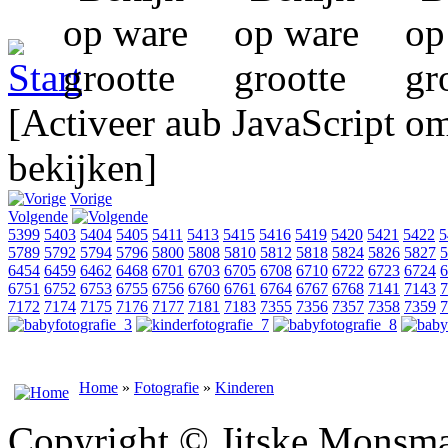
[Activeer aub JavaScript o
bekijken]
Vorige
Volgende
5399
5403
5404
5405
5411
5413
5415
5416
5419
5420
5421
5422
5
5789
5792
5794
5796
5800
5808
5810
5812
5818
5824
5826
5827
5
6454
6459
6462
6468
6701
6703
6705
6708
6710
6722
6723
6724
6
6751
6752
6753
6755
6756
6760
6761
6764
6767
6768
7141
7143
7
7172
7174
7175
7176
7177
7181
7183
7355
7356
7357
7358
7359
7
Home
»
Fotografie
»
Kinderen
Copyright © Jitske Monsma