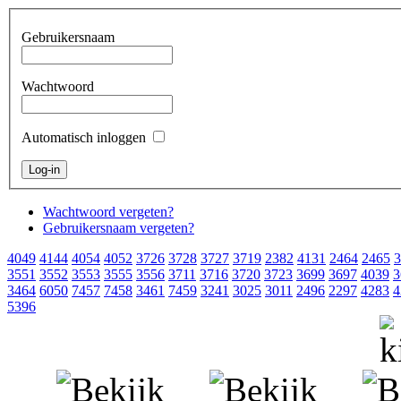
Gebruikersnaam
Wachtwoord
Automatisch inloggen
Wachtwoord vergeten?
Gebruikersnaam vergeten?
4049
4144
4054
4052
3726
3728
3727
3719
2382
4131
2464
2465
3
3551
3552
3553
3555
3556
3711
3716
3720
3723
3699
3697
4039
3
3464
6050
7457
7458
3461
7459
3241
3025
3011
2496
2297
4283
4
5396