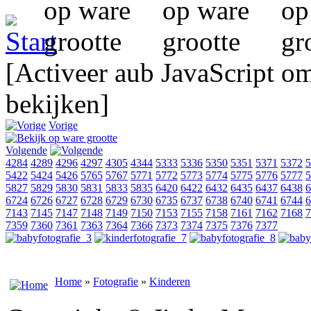
[Activeer aub JavaScript o
bekijken]
Vorige
Volgende
4284
4289
4296
4297
4305
4344
5333
5336
5350
5351
5371
5372
5
5422
5424
5426
5765
5767
5771
5772
5773
5774
5775
5776
5777
5
5827
5829
5830
5831
5833
5835
6420
6422
6432
6435
6437
6438
6
6724
6726
6727
6728
6729
6730
6735
6737
6738
6740
6741
6744
6
7143
7145
7147
7148
7149
7150
7153
7155
7158
7161
7162
7168
7
7359
7360
7361
7363
7364
7366
7373
7374
7375
7376
7377
Home
»
Fotografie
»
Kinderen