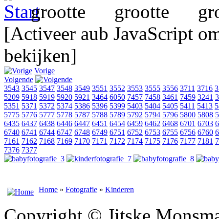
[Activeer aub JavaScript o
bekijken]
Vorige
Volgende
3543
3545
3547
3548
3549
3551
3552
3553
3555
3556
3711
3716
3
5209
5918
5919
5920
5921
3464
6050
7457
7458
3461
7459
3241
3
5351
5371
5372
5374
5386
5396
5399
5403
5404
5405
5411
5413
5
5775
5776
5777
5778
5787
5788
5789
5792
5794
5796
5800
5808
5
6435
6437
6438
6446
6447
6451
6454
6459
6462
6468
6701
6703
6
6740
6741
6744
6747
6748
6749
6751
6752
6753
6755
6756
6760
6
7161
7162
7168
7169
7170
7171
7172
7174
7175
7176
7177
7181
7
7376
7377
Home
»
Fotografie
»
Kinderen
Copyright © Jitske Monsma