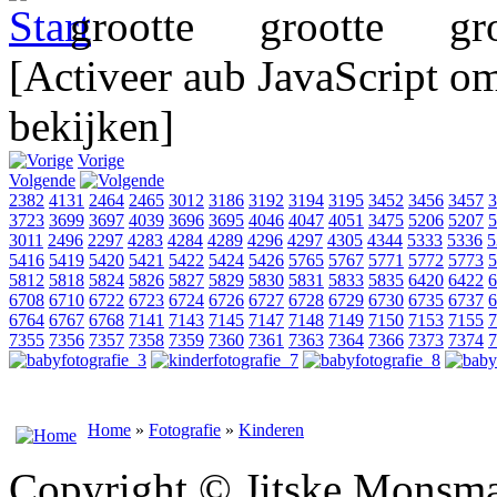
[Activeer aub JavaScript o
bekijken]
Vorige
Volgende
2382
4131
2464
2465
3012
3186
3192
3194
3195
3452
3456
3457
3
3723
3699
3697
4039
3696
3695
4046
4047
4051
3475
5206
5207
5
3011
2496
2297
4283
4284
4289
4296
4297
4305
4344
5333
5336
5
5416
5419
5420
5421
5422
5424
5426
5765
5767
5771
5772
5773
5
5812
5818
5824
5826
5827
5829
5830
5831
5833
5835
6420
6422
6
6708
6710
6722
6723
6724
6726
6727
6728
6729
6730
6735
6737
6
6764
6767
6768
7141
7143
7145
7147
7148
7149
7150
7153
7155
7
7355
7356
7357
7358
7359
7360
7361
7363
7364
7366
7373
7374
7
Home
»
Fotografie
»
Kinderen
Copyright © Jitske Monsma