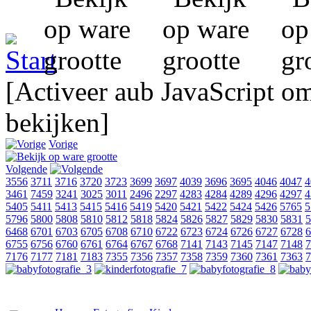
[Activeer aub JavaScript o
bekijken]
Vorige
Volgende
3556
3711
3716
3720
3723
3699
3697
4039
3696
3695
4046
4047
4
3461
7459
3241
3025
3011
2496
2297
4283
4284
4289
4296
4297
4
5405
5411
5413
5415
5416
5419
5420
5421
5422
5424
5426
5765
5
5796
5800
5808
5810
5812
5818
5824
5826
5827
5829
5830
5831
5
6468
6701
6703
6705
6708
6710
6722
6723
6724
6726
6727
6728
6
6755
6756
6760
6761
6764
6767
6768
7141
7143
7145
7147
7148
7
7176
7177
7181
7183
7355
7356
7357
7358
7359
7360
7361
7363
7