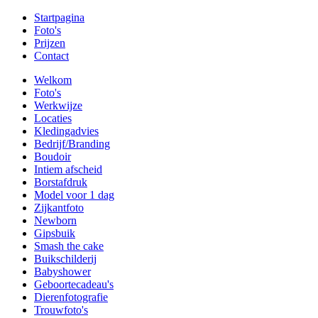
Startpagina
Foto's
Prijzen
Contact
Welkom
Foto's
Werkwijze
Locaties
Kledingadvies
Bedrijf/Branding
Boudoir
Intiem afscheid
Borstafdruk
Model voor 1 dag
Zijkantfoto
Newborn
Gipsbuik
Smash the cake
Buikschilderij
Babyshower
Geboortecadeau's
Dierenfotografie
Trouwfoto's