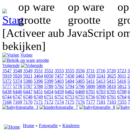
[Activeer aub JavaScript o
bekijken]
Vorige
Volgende
3547
3548
3549
3551
3552
3553
3555
3556
3711
3716
3720
3723
3
5919
5920
5921
3464
6050
7457
7458
3461
7459
3241
3025
3011
2
5372
5374
5386
5396
5399
5403
5404
5405
5411
5413
5415
5416
5
5777
5778
5787
5788
5789
5792
5794
5796
5800
5808
5810
5812
5
6438
6446
6447
6451
6454
6459
6462
6468
6701
6703
6705
6708
6
6744
6747
6748
6749
6751
6752
6753
6755
6756
6760
6761
6764
6
7168
7169
7170
7171
7172
7174
7175
7176
7177
7181
7183
7355
7
Home
»
Fotografie
»
Kinderen